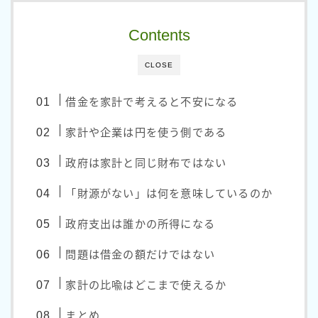
政党・国会・行政
Contents
政策発言分析
CLOSE
理論・思想
宗教・文明論
借金を家計で考えると不安になる
政治思想
家計や企業は円を使う側である
経済理論
政府は家計と同じ財布ではない
Profile
「財源がない」は何を意味しているのか
政府支出は誰かの所得になる
Contact
問題は借金の額だけではない
家計の比喩はどこまで使えるか
まとめ