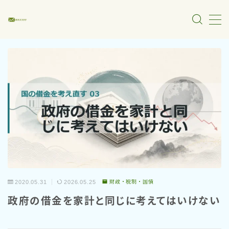
MENU
マクロ経済・財政金融
MMT・通貨制度
物価・雇用・景気
財政・税制・国債
金融政策・中央銀行
2020.05.31
2026.05.25
財政・税制・国債
政治・政策分析
政府の借金を家計と同じに考えてはいけない
メディア・言論分析