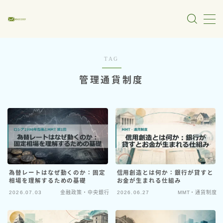
MENU
TAG
管理通貨制度
マクロ経済・財政金融
MMT・通貨制度
物価・雇用・景気
財政・税制・国債
金融政策・中央銀行
為替レートはなぜ動くのか：固定
信用創造とは何か：銀行が貸すと
相場を理解するための基礎
お金が生まれる仕組み
政治・政策分析
2026.07.03
金融政策・中央銀行
2026.06.27
MMT・通貨制度
メディア・言論分析