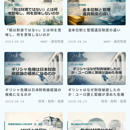
政党・国会・行政
政策発言分析
理論・思想
「税は財源ではない」とは何を意
金本位制と管理通貨制度の違い
味し、何を意味しないのか
宗教・文明論
2026.06.25
MMT・通貨制度
2026.06.24
MMT・通貨制度
政治思想
経済理論
Profile
ギリシャ危機は日本財政破綻論の
ギリシャはなぜ財政破綻したの
Contact
根拠になるのか
か：ユーロ圏と緊縮が深めた危機
2026.06.14
財政・税制・国債
2026.06.13
財政・税制・国債