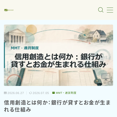
MENU
マクロ経済・財政金融
MMT・通貨制度
物価・雇用・景気
財政・税制・国債
金融政策・中央銀行
2026.06.27
2026.07.05
MMT・通貨制度
政治・政策分析
信用創造とは何か：銀行が貸すとお金が生ま
れる仕組み
メディア・言論分析