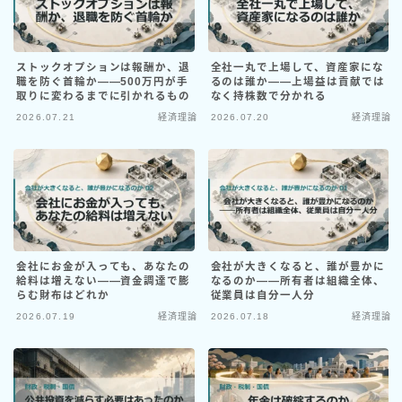
政党・国会・行政
政策発言分析
ストックオプションは報酬か、退
全社一丸で上場して、資産家にな
職を防ぐ首輪か――500万円が手
るのは誰か――上場益は貢献では
理論・思想
取りに変わるまでに引かれるもの
なく持株数で分かれる
2026.07.21
経済理論
2026.07.20
経済理論
宗教・文明論
政治思想
経済理論
Profile
会社にお金が入っても、あなたの
会社が大きくなると、誰が豊かに
給料は増えない――資金調達で膨
なるのか――所有者は組織全体、
Contact
らむ財布はどれか
従業員は自分一人分
2026.07.19
経済理論
2026.07.18
経済理論