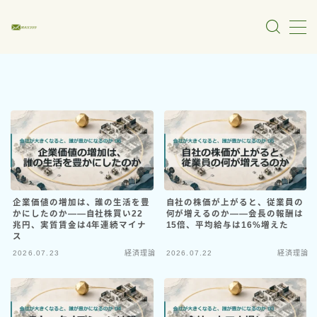
MENU
マクロ経済・財政金融
MMT・通貨制度
物価・雇用・景気
企業価値の増加は、誰の生活を豊
自社の株価が上がると、従業員の
財政・税制・国債
かにしたのか――自社株買い22
何が増えるのか――会長の報酬は
兆円、実質賃金は4年連続マイナ
15倍、平均給与は16%増えた
金融政策・中央銀行
ス
2026.07.23
経済理論
2026.07.22
経済理論
政治・政策分析
メディア・言論分析