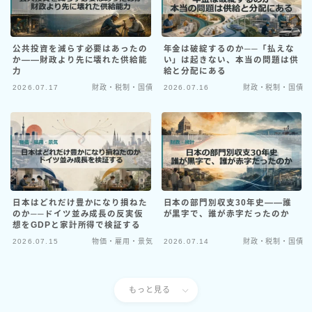
公共投資を減らす必要はあったの
年金は破綻するのか──「払えな
か――財政より先に壊れた供給能
い」は起きない、本当の問題は供
力
給と分配にある
2026.07.17
財政・税制・国債
2026.07.16
財政・税制・国債
日本はどれだけ豊かになり損ねた
日本の部門別収支30年史――誰
のか──ドイツ並み成長の反実仮
が黒字で、誰が赤字だったのか
想をGDPと家計所得で検証する
2026.07.15
物価・雇用・景気
2026.07.14
財政・税制・国債
もっと見る